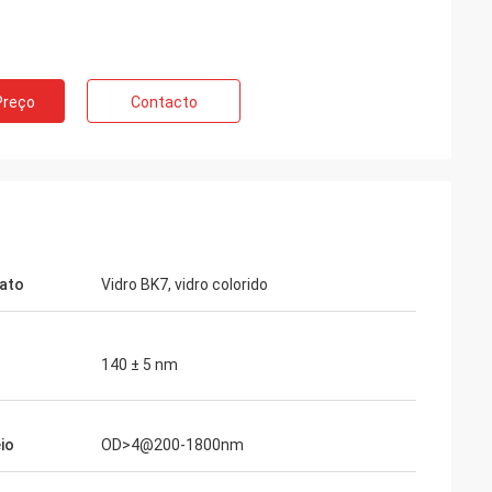
Preço
Contacto
ato
Vidro BK7, vidro colorido
140 ± 5 nm
io
OD>4@200-1800nm