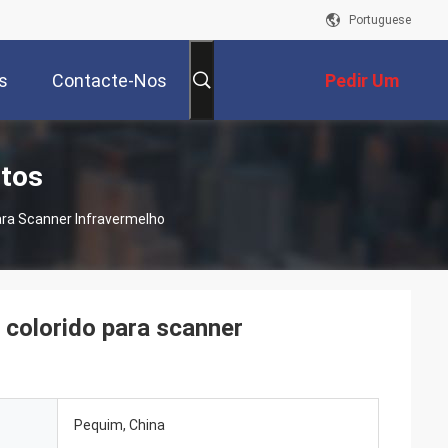
Portuguese
s
Contacte-Nos
Pedir Um
Orçamento
utos
ara Scanner Infravermelho
 colorido para scanner
Pequim, China