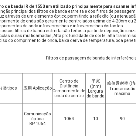
tro de banda IR de 1550 nm utilizado principalmente para scanner i
unção principal dos filtros de banda estreita e dos filtros de passag
luz através de um elemento óptico,permitindo a reflexão (ou atenua
primento de onda são geralmente controlados acima de 4-20nm ou 20-
primentos de onda infravermelhos e infravermelhos distantes.
nossos filtros de banda estreita são feitos a partir de deposição ion
ículas duras multicamadas.,Alta profundidade de corte, alta transmiss
ciso do comprimento de onda, baixa deriva de temperatura, boa penet
Filtros de passagem de banda de interferênci
半宽
Centro de
峰值透射率 ((%
Distância
((nm)
分类tipos
应用 Aplicação
Transmissão
Comprimento de
Largura
máxima
onda do centro
da banda
Comunicação
óptica
1064
10
90
BP 1064