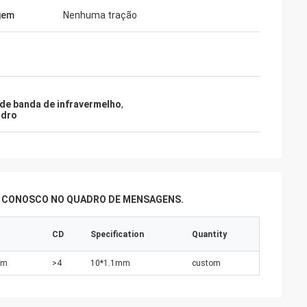
gem
Nenhuma tração
 de banda de infravermelho
,
idro
R CONOSCO NO QUADRO DE MENSAGENS.
CD
Specification
Quantity
nm
>4
10*1.1mm
custom