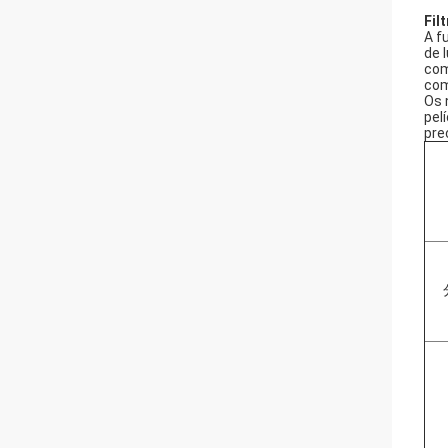
Fil
A f
de 
com
com
Os 
pel
pre