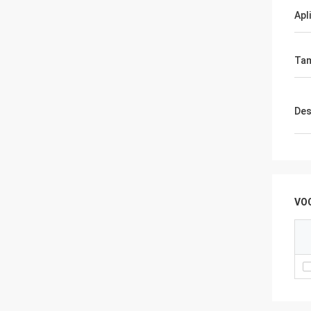
Apl
Ta
Des
VO