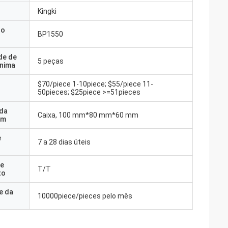
Kingki
do
BP1550
de de
5 peças
nima
$70/piece 1-10piece; $55/piece 11-
50pieces; $25piece >=51pieces
 da
Caixa, 100 mm*80 mm*60 mm
em
e
7 a 28 dias úteis
e
T/T
to
e da
10000piece/pieces pelo mês