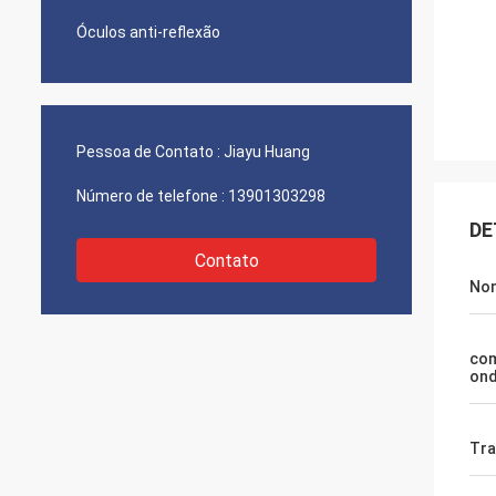
Óculos anti-reflexão
Pessoa de Contato :
Jiayu Huang
Número de telefone :
13901303298
DE
Contato
Nom
com
ond
Tra