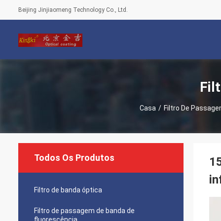
Beijing Jinjiaomeng Technology Co., Ltd.
Fil
Casa
/
Filtro De Passage
Todos Os Produtos
15
in
Filtro de banda óptica
Filtro de passagem de banda de
fluorescência