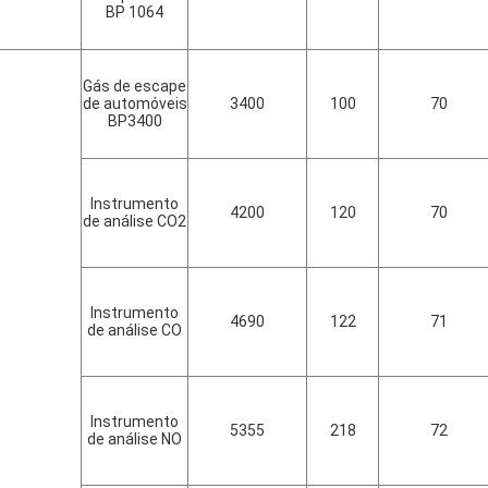
BP 1064
Gás de escape
de automóveis
3400
100
70
BP3400
Instrumento
4200
120
70
de análise CO2
Instrumento
4690
122
71
de análise CO
Instrumento
5355
218
72
de análise NO