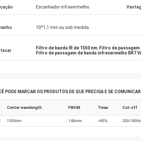
icação
Escanhador infravermelho
Vanta
manho
10*1,1 mm ou sob medida
Filtro de banda IR de 1550 nm
,
Filtro de passagem
tacar
Filtro de passagem de banda infravermelho BK7 V
CÊ PODE MARCAR OS PRODUTOS DE QUE PRECISA E SE COMUNICA
Center wavelength
FWHM
Tmax
Cut-off
1550nm
140mm
>80%
200-1800