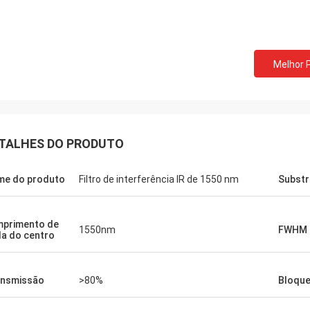
Melhor 
TALHES DO PRODUTO
e do produto
Filtro de interferência IR de 1550 nm
Substr
primento de
1550nm
FWHM
a do centro
nsmissão
>80%
Bloque